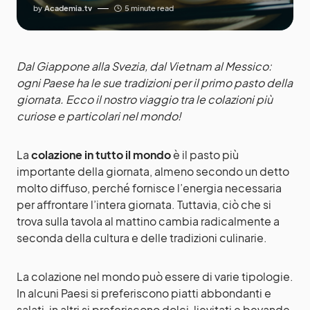
by
Academia.tv
5 minute read
Dal Giappone alla Svezia, dal Vietnam al Messico:
ogni Paese ha le sue tradizioni per il primo pasto della
giornata. Ecco il nostro viaggio tra le colazioni più
curiose e particolari nel mondo!
La
colazione in tutto il mondo
è il pasto più
importante della giornata, almeno secondo un detto
molto diffuso, perché fornisce l’energia necessaria
per affrontare l’intera giornata. Tuttavia, ciò che si
trova sulla tavola al mattino cambia radicalmente a
seconda della cultura e delle tradizioni culinarie.
La colazione nel mondo può essere di varie tipologie.
In alcuni Paesi si preferiscono piatti abbondanti e
salati, in altri si preferiscono dolci, lievitati e bevande