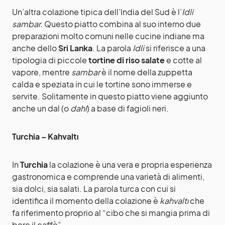
Un’altra colazione tipica dell’India del Sud è l’
Idli
sambar.
Questo piatto combina al suo interno due
preparazioni molto comuni nelle cucine indiane ma
anche dello
Sri Lanka
. La parola
Idli
si riferisce a una
tipologia di piccole
tortine di riso salate
e cotte al
vapore, mentre
sambar
è il nome della zuppetta
calda e speziata in cui le tortine sono immerse e
servite. Solitamente in questo piatto viene aggiunto
anche un dal (o
dahl
) a base di fagioli neri.
Turchia – Kahvaltı
In
Turchia
la colazione è una vera e propria esperienza
gastronomica e comprende una varietà di alimenti,
sia dolci, sia salati. La parola turca con cui si
identifica il momento della colazione è
kahvaltı
che
fa riferimento proprio al “cibo che si mangia prima di
bere il caffè”.