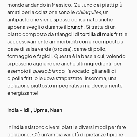
mondo andando in Messico. Qui, uno dei piatti più
amati per la colazione sono le
chilaquiles
, un
antipasto che viene spesso consumato anche
appena svegli o durante il
brunch
. Si tratta di un
piatto composto da triangoli di
tortilla di mais
fritti e
successivamente ammorbiditi con un composto a
base di salsa verde (o rossa), carne di pollo,
formaggio e fagioli. Questa è la base a cui, volendo,
si possono aggiungere anche altri ingredienti, per
esempio il
queso
blanco
, l’avocado, gli anelli di
cipolla fritti o le uova strapazzate. Insomma, una
colazione piuttosto impegnativa ma decisamente
energizzante!
India – Idli, Upma, Naan
In
India
esistono diversi piatti e diversi modi per fare
colazione. C’è un’ampia varietà di pietanze tipiche,