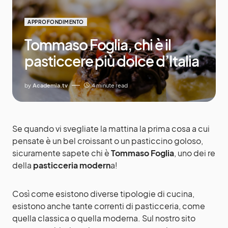
APPROFONDIMENTO
Tommaso Foglia, chi è il
pasticcere più dolce d’Italia
by
Academia.tv
4 minute read
Se quando vi svegliate la mattina la prima cosa a cui
pensate è un bel croissant o un pasticcino goloso,
sicuramente sapete chi è
Tommaso Foglia
, uno dei re
della
pasticceria modern
a!
Così come esistono diverse tipologie di cucina,
esistono anche tante correnti di pasticceria, come
quella classica o quella moderna. Sul nostro sito