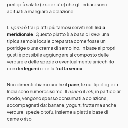
perlopiù salate (e speziate) che gli indiani sono
abituati a mangiare a colazione.
L’
upma
è tra i piatti più famosi serviti nell’
India
meridionale
. Questo piatto è a base di
rava
, una
tipica semola locale preparata come fosse un
porridge o una crema di semolino. In base ai propri
gusti è possibile aggiungere al composto delle
verdure e delle spezie o eventualmente arricchirlo
con dei
legumi
o della
frutta secca
.
Non dimentichiamo anche il
pane
, le cui tipologie in
India sono numerosissime. Il
naan
o il
roti
, in particolar
modo, vengono spesso consumati a colazione,
accompagnati da: banane, yogurt, frutta ma anche
verdure, spezie o tofu, insieme a piatti a base di
carne o riso.