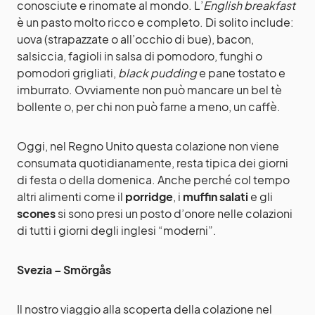
conosciute e rinomate al mondo. L’
English breakfast
è un pasto molto ricco e completo. Di solito include:
uova (strapazzate o all’occhio di bue), bacon,
salsiccia, fagioli in salsa di pomodoro, funghi o
pomodori grigliati,
black pudding
e pane tostato e
imburrato. Ovviamente non può mancare un bel tè
bollente o, per chi non può farne a meno, un caffè.
Oggi, nel Regno Unito questa colazione non viene
consumata quotidianamente, resta tipica dei giorni
di festa o della domenica. Anche perché col tempo
altri alimenti come il
porridge
, i
muffin salati
e gli
scones
si sono presi un posto d’onore nelle colazioni
di tutti i giorni degli inglesi “moderni”.
Svezia – Smörgås
Il nostro viaggio alla scoperta della colazione nel