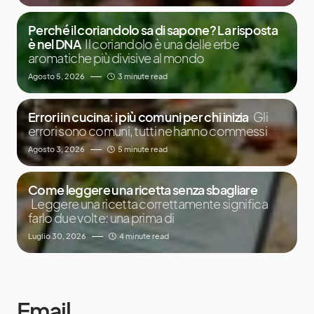
Perché il coriandolo sa di sapone? La risposta
è nel DNA
Il coriandolo è una delle erbe
aromatiche più divisive al mondo
Agosto 5, 2026
3 minute read
Errori in cucina: i più comuni per chi inizia
Gli
errori sono comuni, tutti ne hanno commessi
Agosto 3, 2026
5 minute read
Come leggere una ricetta senza sbagliare
Leggere una ricetta correttamente significa
farlo due volte: una prima di
Luglio 30, 2026
4 minute read
Email