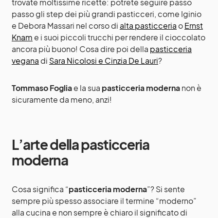
trovate moltissime ricette: potrete seguire passo
passo gli step dei più grandi pasticceri, come Iginio
e Debora Massari nel corso di
alta pasticceria
o
Ernst
Knam
e i suoi piccoli trucchi per rendere il cioccolato
ancora più buono! Cosa dire poi della
pasticceria
vegana
di
Sara Nicolosi e Cinzia De Lauri
?
Tommaso Foglia
e la sua
pasticceria moderna
non è
sicuramente da meno, anzi!
L’arte della pasticceria
moderna
Cosa significa “
pasticceria moderna
”? Si sente
sempre più spesso associare il termine “moderno”
alla cucina e non sempre è chiaro il significato di