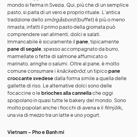
mondo si ferma in Svezia. Qui, più che di un semplice
pasto, si parla di un vero e proprio rituale. L’antica
tradizione dello
smörgåsbord
(buffet) è più o meno
rimasta, infatti il primo pasto della giornata può
comprendere vari alimenti, dolci e salati.
Immancabile è sicuramente il
pane
, tipicamente
pane di segale
, spesso accompagnato da burro,
marmellate o fette di salmone affumicato o
marinato, aringhe o salumi. Oltre al pane, è molto
comune consumare i
knäckebröd
, un tipico
pane
croccante svedese
dalla forma simile a quella delle
gallette di riso. Le alternative dolci sono delle
focaccine o le
brioches alla cannella
che oggi
spopolano in quasi tutte le bakery del mondo. Sono
molto popolari anche i fiocchi di avena e il
filmjölk
,
una via di mezzo tra un latte e uno yogurt.
Vietnam – Pho e Banh mi