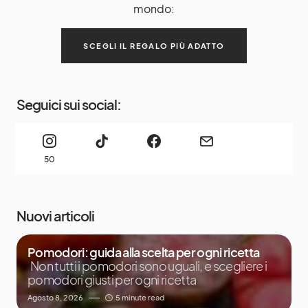
mondo:
SCEGLI IL REGALO PIÙ ADATTO
Seguici sui social:
50
Nuovi articoli
Pomodori: guida alla scelta per ogni ricetta
Non tutti i pomodori sono uguali, e scegliere i
pomodori giusti per ogni ricetta
Agosto 8, 2026
5 minute read