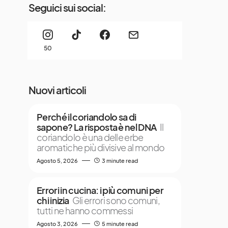
Seguici sui social:
50
Nuovi articoli
Perché il coriandolo sa di
sapone? La risposta è nel DNA
Il
coriandolo è una delle erbe
aromatiche più divisive al mondo
Agosto 5, 2026
3 minute read
Errori in cucina: i più comuni per
chi inizia
Gli errori sono comuni,
tutti ne hanno commessi
Agosto 3, 2026
5 minute read