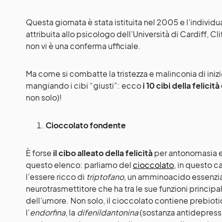
Questa giornata è stata istituita nel 2005 e l’individ
attribuita allo psicologo dell’Università di Cardiff, Cli
non vi è una conferma ufficiale.
Ma come si combatte la tristezza e malinconia di in
mangiando i cibi “giusti”: ecco
i 10 cibi della felici
non solo)!
Cioccolato fondente
È forse
il cibo alleato della felicità
per antonomasia e
questo elenco: parliamo del
cioccolato
, in questo c
l’essere ricco di
triptofano,
un amminoacido essenzia
neurotrasmettitore che ha tra le sue funzioni principa
dell’umore. Non solo, il cioccolato contiene prebioti
l’
endorfina
, la
difenildantonina
(sostanza antidepressi