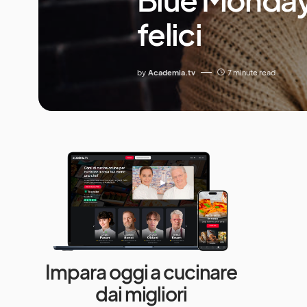
felici
by
Academia.tv
7 minute read
Impara oggi a cucinare
dai migliori