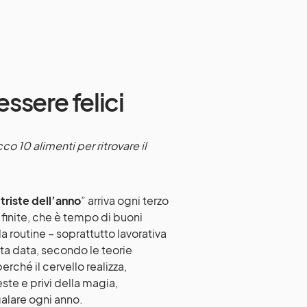
essere felici
co 10 alimenti per ritrovare il
ù triste dell’anno
” arriva ogni terzo
 finite, che è tempo di buoni
a routine – soprattutto lavorativa
sta data, secondo le teorie
ché il cervello realizza,
este e privi della magia,
egalare ogni anno.