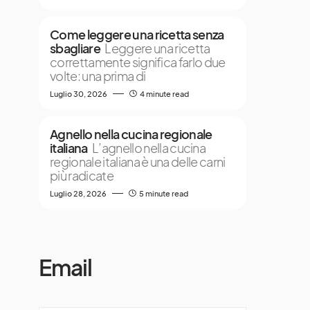
Come leggere una ricetta senza
sbagliare
Leggere una ricetta
correttamente significa farlo due
volte: una prima di
Luglio 30, 2026
4 minute read
Agnello nella cucina regionale
italiana
L’agnello nella cucina
regionale italiana è una delle carni
più radicate
Luglio 28, 2026
5 minute read
Email