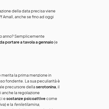
uazione della data precisa viene
ff Arnall, anche se fino ad oggi
izio anno? Semplicemente
tà da portare a tavola a gennaio
(e
 merita la prima menzione in
aso fondente. La sua peculiarità è
le precursore della
serotonina
, il
li anche la regolazione
ci e
sostanze psicoattive
come
va) e la
feniletilamina
,