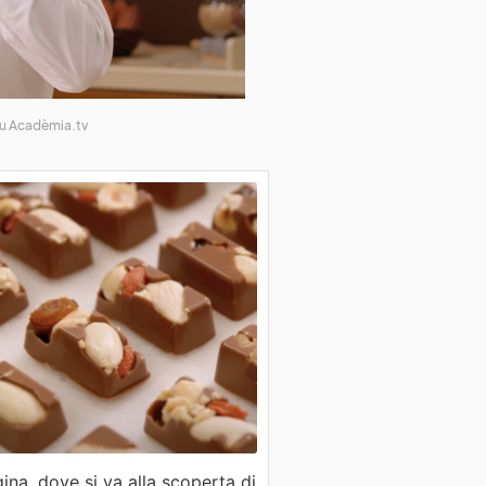
su Acadèmia.tv
na, dove si va alla scoperta di