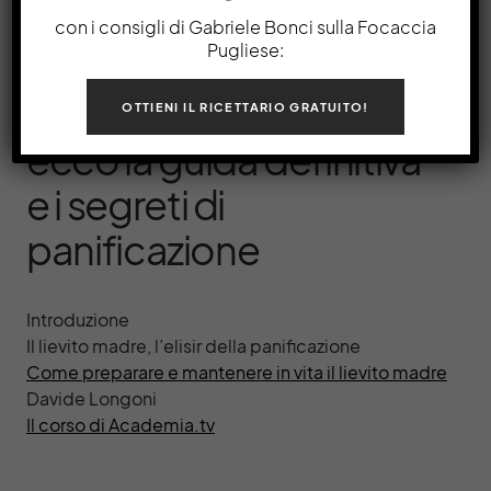
by
Academia.tv
3 minute read
con i consigli di Gabriele Bonci sulla Focaccia
Pugliese:
Corso sul lievito madre:
OTTIENI IL RICETTARIO GRATUITO!
ecco la guida definitiva
e i segreti di
panificazione
Introduzione
Il lievito madre, l’elisir della panificazione
Come preparare e mantenere in vita il lievito madre
Davide Longoni
Il corso di Academia.tv