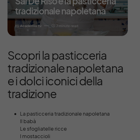
Sal De Riso e la pasticceria
tradizionale napoletana
by
Academia.tv
7 minute read
Scopri la pasticceria
tradizionale napoletana
e i dolci iconici della
tradizione
La pasticceria tradizionale napoletana
Il babà
Le sfogliatelle ricce
I mostaccioli