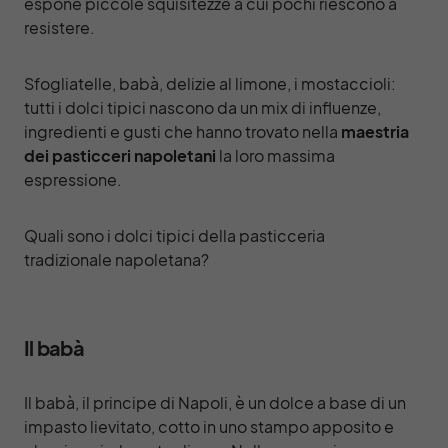
espone piccole squisitezze a cui pochi riescono a
resistere.
Sfogliatelle, babà, delizie al limone, i mostaccioli:
tutti i
dolci
tipici nascono da un mix di influenze,
ingredienti e gusti che hanno trovato nella
maestria
dei pasticceri napoletani
la loro massima
espressione.
Quali sono i dolci tipici della pasticceria
tradizionale napoletana?
Il babà
Il babà, il principe di Napoli, è un dolce a base di un
impasto lievitato, cotto in uno stampo apposito e