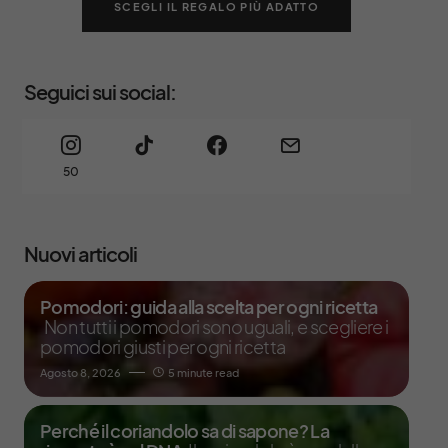
SCEGLI IL REGALO PIÙ ADATTO
Seguici sui social:
50
Nuovi articoli
Pomodori: guida alla scelta per ogni ricetta
Non tutti i pomodori sono uguali, e scegliere i
pomodori giusti per ogni ricetta
Agosto 8, 2026
5 minute read
Perché il coriandolo sa di sapone? La