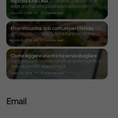
risposta è nel DNA
Il coriandolo è una delle
erbe aromatiche più divisive al mondo
Agosto 5, 2026
3 minute read
Errori in cucina: i più comuni per chi inizia
Gli
errori sono comuni, tutti ne hanno commessi
Agosto 3, 2026
5 minute read
Come leggere una ricetta senza sbagliare
Leggere una ricetta correttamente significa
farlo due volte: una prima di
Luglio 30, 2026
4 minute read
Email