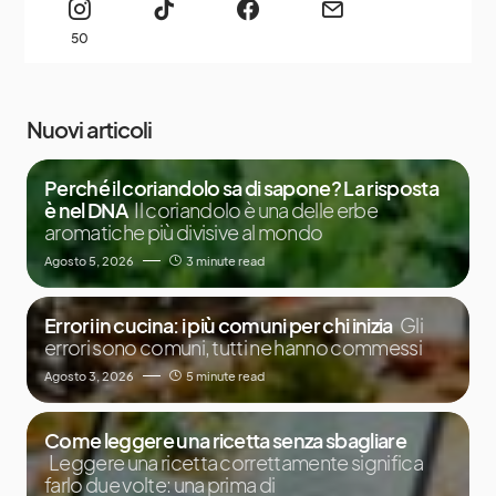
50
Nuovi articoli
Perché il coriandolo sa di sapone? La risposta
è nel DNA
Il coriandolo è una delle erbe
aromatiche più divisive al mondo
Agosto 5, 2026
3 minute read
Errori in cucina: i più comuni per chi inizia
Gli
errori sono comuni, tutti ne hanno commessi
Agosto 3, 2026
5 minute read
Come leggere una ricetta senza sbagliare
Leggere una ricetta correttamente significa
farlo due volte: una prima di