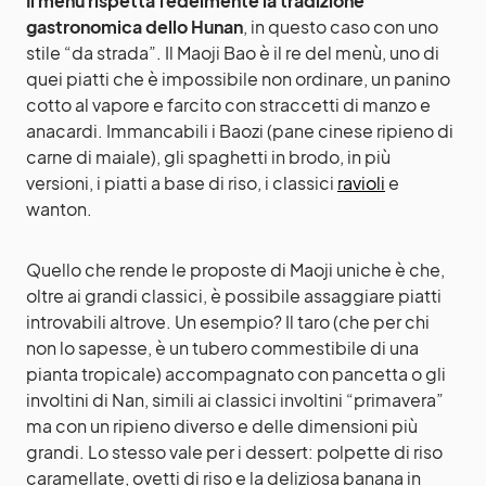
Il menù rispetta fedelmente la tradizione
gastronomica dello Hunan
, in questo caso con uno
stile “da strada”. Il Maoji Bao è il re del menù, uno di
quei piatti che è impossibile non ordinare, un panino
cotto al vapore e farcito con straccetti di manzo e
anacardi. Immancabili i Baozi (pane cinese ripieno di
carne di maiale), gli spaghetti in brodo, in più
versioni, i piatti a base di riso, i classici
ravioli
e
wanton.
Quello che rende le proposte di Maoji uniche è che,
oltre ai grandi classici, è possibile assaggiare piatti
introvabili altrove. Un esempio? Il taro (che per chi
non lo sapesse, è un tubero commestibile di una
pianta tropicale) accompagnato con pancetta o gli
involtini di Nan, simili ai classici involtini “primavera”
ma con un ripieno diverso e delle dimensioni più
grandi. Lo stesso vale per i dessert: polpette di riso
caramellate, ovetti di riso e la deliziosa banana in