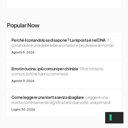
Popular Now
Perché il coriandolo sa di sapone? La risposta è nel DNA
Il
coriandolo è una delle erbe aromatiche più divisive al mondo
Agosto 5, 2026
Errori in cucina: i più comuni per chi inizia
Gli errori sono
comuni, tutti ne hanno commessi
Agosto 3, 2026
Come leggere una ricetta senza sbagliare
Leggere una
ricetta correttamente significa farlo due volte: una prima di
Luglio 30, 2026