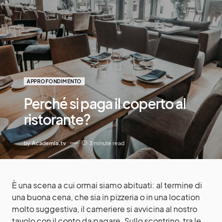
APPROFONDIMENTO
Perché si paga il coperto al
ristorante?
by
Academia.tv
3 minute read
È una scena a cui ormai siamo abituati: al termine di
una buona cena, che sia in pizzeria o in una location
molto suggestiva, il cameriere si avvicina al nostro
tavolo con il conto da pagare. Sullo scontrino, tra le