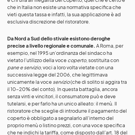
che in Italia non esiste una normativa specifica che
vieti questa tassa e infatti, la sua applicazione è ad
esclusiva discrezione del ristoratore.
Da Nord a Sud dello stivale esistono deroghe
precise a livello regionale e comunale.
A Roma, per
esempio, nel 1995 un’ordinanza del sindaco ha
vietato l’utilizzo della voce
coperto
, sostituita con
pane e servizio
, voci a loro volta vietate con una
successiva legge del 2006, che legittimava
unicamente la voce
servizio
(che di solito si aggira tra
il 10-20% del conto). In questa battaglia, ancora
senza vinti e vincitori, il consumatore può e deve
tutelarsi, e per farlo ha un unico alleato: il menù. Il
ristoratore che sceglie di introdurre il pagamento del
coperto è obbligato a segnalarlo all’interno del
proprio menù o listino prezzi, con una voce specifica
che ne indichi la tariffa, come disposto dall’art. 18 del