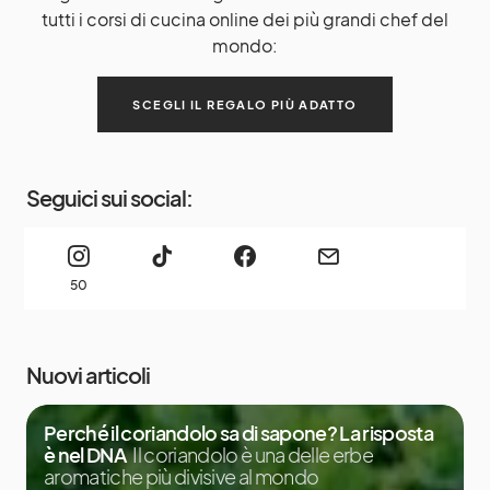
tutti i corsi di cucina online dei più grandi chef del
mondo:
SCEGLI IL REGALO PIÙ ADATTO
Seguici sui social:
50
Nuovi articoli
Perché il coriandolo sa di sapone? La risposta
è nel DNA
Il coriandolo è una delle erbe
aromatiche più divisive al mondo