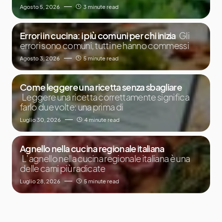
Agosto 5, 2026
3 minute read
Errori in cucina: i più comuni per chi inizia
Gli
errori sono comuni, tutti ne hanno commessi
Agosto 3, 2026
5 minute read
Come leggere una ricetta senza sbagliare
Leggere una ricetta correttamente significa
farlo due volte: una prima di
Luglio 30, 2026
4 minute read
Agnello nella cucina regionale italiana
L’agnello nella cucina regionale italiana è una
delle carni più radicate
Luglio 28, 2026
5 minute read