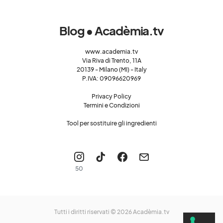
Blog • Acadèmia.tv
www.academia.tv
Via Riva di Trento, 11A
20139 - Milano (MI) - Italy
P.IVA: 09096620969
Privacy Policy
Termini e Condizioni
Tool per sostituire gli ingredienti
50
Tutti i diritti riservati © 2026
Acadèmia.tv