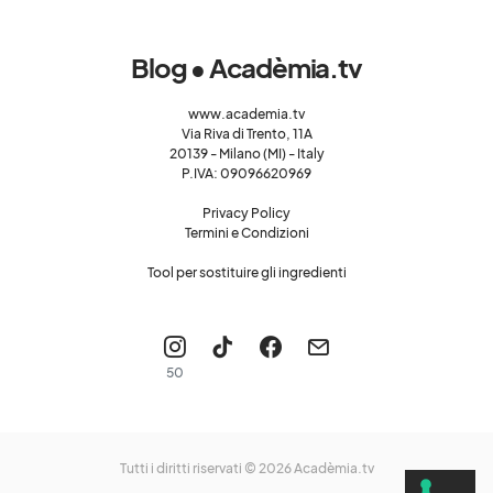
Blog • Acadèmia.tv
www.academia.tv
Via Riva di Trento, 11A
20139 - Milano (MI) - Italy
P.IVA: 09096620969
Privacy Policy
Termini e Condizioni
Tool per sostituire gli ingredienti
50
Tutti i diritti riservati © 2026
Acadèmia.tv