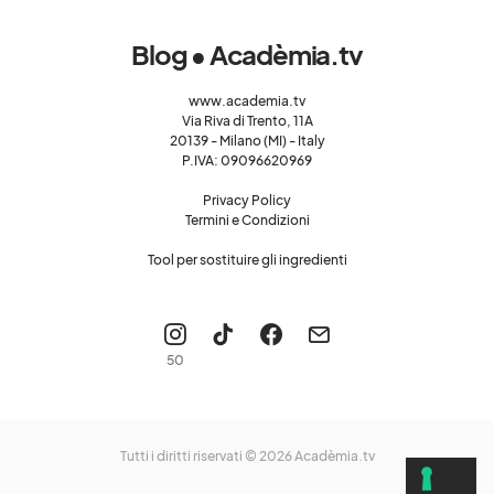
Blog • Acadèmia.tv
www.academia.tv
Via Riva di Trento, 11A
20139 - Milano (MI) - Italy
P.IVA: 09096620969
Privacy Policy
Termini e Condizioni
Tool per sostituire gli ingredienti
50
Tutti i diritti riservati © 2026
Acadèmia.tv