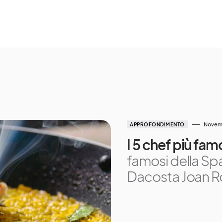
Novemb
APPROFONDIMENTO
I 5 chef più fa
famosi della Sp
Dacosta Joan 