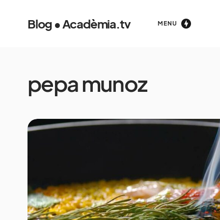
Blog • Acadèmia.tv
MENU
pepa munoz