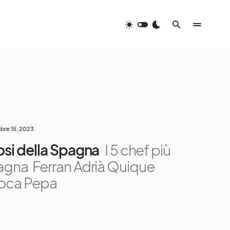
re 15, 2023
mosi della Spagna
I 5 chef più
agna Ferran Adrià Quique
Roca Pepa