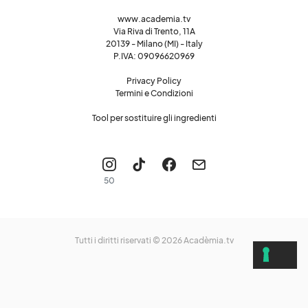
www.academia.tv
Via Riva di Trento, 11A
20139 - Milano (MI) - Italy
P.IVA: 09096620969
Privacy Policy
Termini e Condizioni
Tool per sostituire gli ingredienti
50
Tutti i diritti riservati © 2026
Acadèmia.tv
LE TUE PREFERENZE RELATIVE