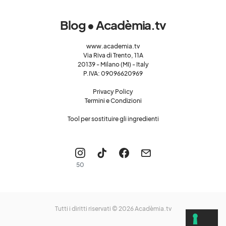
Blog • Acadèmia.tv
www.academia.tv
Via Riva di Trento, 11A
20139 - Milano (MI) - Italy
P.IVA: 09096620969
Privacy Policy
Termini e Condizioni
Tool per sostituire gli ingredienti
50
Tutti i diritti riservati © 2026
Acadèmia.tv