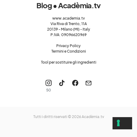
Blog • Acadèmia.tv
www.academia.tv
Via Riva di Trento, 11A
20139 - Milano (MI) - Italy
P.IVA: 09096620969
Privacy Policy
Termini e Condizioni
Tool per sostituire gli ingredienti
50
Tutti i diritti riservati © 2026
Acadèmia.tv