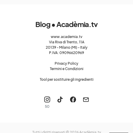
Blog • Acadèmia.tv
www.academia.tv
Via Riva di Trento, 11A
20139 - Milano (MI) - Italy
P.IVA: 09096620969
Privacy Policy
Termini e Condizioni
Tool per sostituire gli ingredienti
50
Tutti i diritti riservati © 2026
Acadèmia.tv