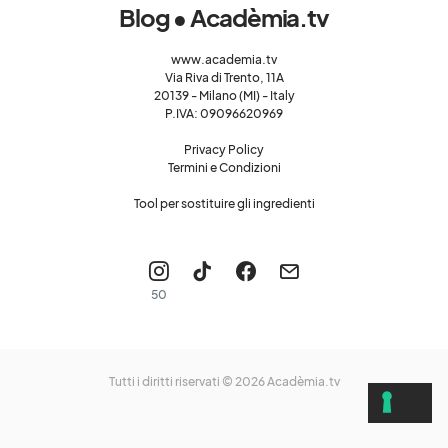
Blog • Acadèmia.tv
www.academia.tv
Via Riva di Trento, 11A
20139 - Milano (MI) - Italy
P.IVA: 09096620969
Privacy Policy
Termini e Condizioni
Tool per sostituire gli ingredienti
50
Tutti i diritti riservati © 2026
Acadèmia.tv