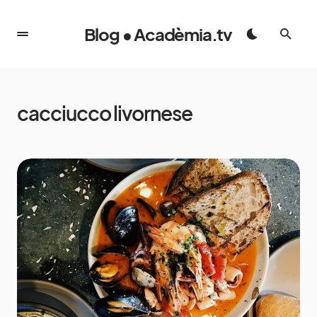
Blog • Acadèmia.tv
cacciucco livornese