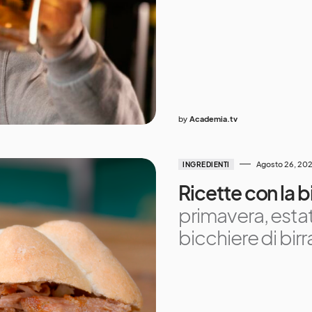
by
Academia.tv
Agosto 26, 20
INGREDIENTI
Ricette con la b
primavera, esta
bicchiere di bir