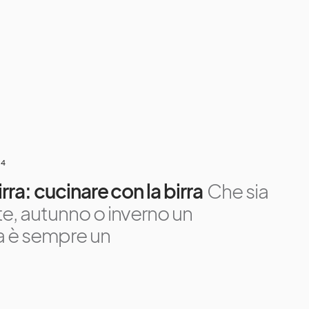
24
irra: cucinare con la birra
Che sia
te, autunno o inverno un
ra è sempre un