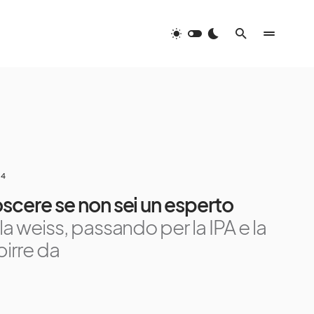
24
oscere se non sei un esperto
la weiss, passando per la IPA e la
birre da