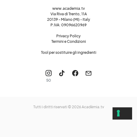
www.academia.tv
Via Riva di Trento, 11A
20139 - Milano (MI) - Italy
P.IVA: 09096620969
Privacy Policy
Termini e Condizioni
Tool per sostituire gli ingredienti
50
Tutti i diritti riservati © 2026
Acadèmia.tv
LE TUE PREFERENZE RELATIVE