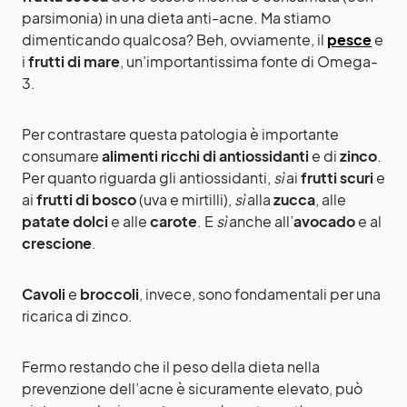
parsimonia) in una dieta anti-acne. Ma stiamo
dimenticando qualcosa? Beh, ovviamente, il
pesce
e
i
frutti di mare
, un’importantissima fonte di Omega-
3.
Per contrastare questa patologia è importante
consumare
alimenti ricchi di antiossidanti
e di
zinco
.
Per quanto riguarda gli antiossidanti,
sì
ai
frutti scuri
e
ai
frutti di bosco
(uva e mirtilli),
sì
alla
zucca
, alle
patate dolci
e alle
carote
. E
sì
anche all’
avocado
e al
crescione
.
Cavoli
e
broccoli
, invece, sono fondamentali per una
ricarica di zinco.
Fermo restando che il peso della dieta nella
prevenzione dell’acne è sicuramente elevato, può