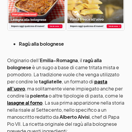
Ragù alla bolognese
Originario dell’
Emilia-Romagna
, il
ragù alla
bolognese
è un sugo a base di carne tritata mista e
pomodoro. La tradizione vuole che venga utilizzato
per condire le
tagliatelle
, un formato di
pasta
all’uovo
, ma solitamente viene impiegato anche per
condire la
polenta
o altre tipologie di pasta, come le
lasagne
al forno
. La sua prima apparizione nella storia
nella risale al Settecento, nello specifico a un
manoscritto redatto da
Alberto Alvisi
, chef di Papa
Pio VII. La ricetta originale del ragù alla bolognese
prevede questi ingredienti: