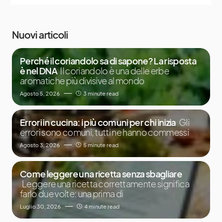
Nuovi articoli
Perché il coriandolo sa di sapone? La risposta
è nel DNA
Il coriandolo è una delle erbe
aromatiche più divisive al mondo
Agosto 5, 2026
3 minute read
Errori in cucina: i più comuni per chi inizia
Gli
errori sono comuni, tutti ne hanno commessi
Agosto 3, 2026
5 minute read
Come leggere una ricetta senza sbagliare
Leggere una ricetta correttamente significa
farlo due volte: una prima di
Luglio 30, 2026
4 minute read