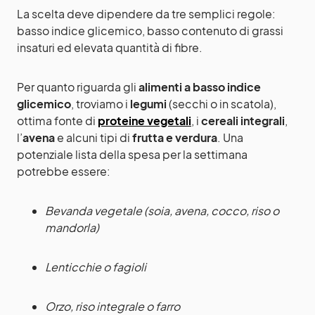
La scelta deve dipendere da tre semplici regole:
basso indice glicemico, basso contenuto di grassi
insaturi ed elevata quantità di fibre.
Per quanto riguarda gli
alimenti a basso indice
glicemico
, troviamo i
legumi
(secchi o in scatola),
ottima fonte di
proteine vegetali
, i
cereali integrali
,
l’
avena
e alcuni tipi di
frutta e verdura
. Una
potenziale lista della spesa per la settimana
potrebbe essere:
Bevanda vegetale (soia, avena, cocco, riso o
mandorla)
Lenticchie o fagioli
Orzo, riso integrale o farro