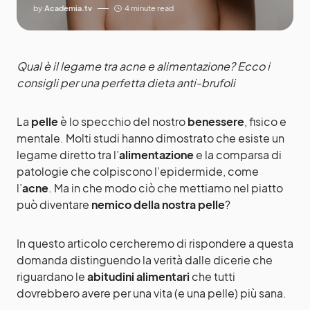
by
Academia.tv
4 minute read
Qual è il legame tra acne e alimentazione? Ecco i
consigli per una perfetta dieta anti-brufoli
La
pelle
è lo specchio del nostro
benessere
, fisico e
mentale. Molti studi hanno dimostrato che esiste un
legame diretto tra l’
alimentazione
e la comparsa di
patologie che colpiscono l’epidermide, come
l’
acne
. Ma in che modo ciò che mettiamo nel piatto
può diventare
nemico della nostra pelle
?
In questo articolo cercheremo di rispondere a questa
domanda distinguendo la verità dalle dicerie che
riguardano le
abitudini alimentari
che tutti
dovrebbero avere per una vita (e una pelle) più sana.