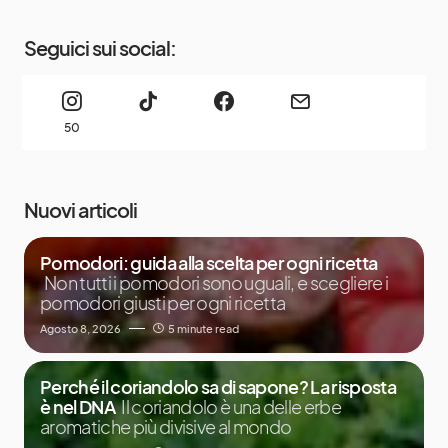
Seguici sui social:
50
Nuovi articoli
Pomodori: guida alla scelta per ogni ricetta
Non tutti i pomodori sono uguali, e scegliere i
pomodori giusti per ogni ricetta
Agosto 8, 2026
5 minute read
Perché il coriandolo sa di sapone? La risposta
è nel DNA
Il coriandolo è una delle erbe
aromatiche più divisive al mondo