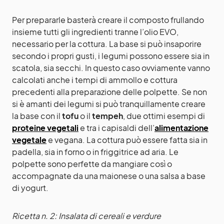
Per prepararle basterà creare il composto frullando
insieme tutti gli ingredienti tranne l’olio EVO,
necessario per la cottura. La base si può insaporire
secondo i propri gusti, i legumi possono essere sia in
scatola, sia secchi. In questo caso ovviamente vanno
calcolati anche i tempi di ammollo e cottura
precedenti alla preparazione delle polpette. Se non
si è amanti dei legumi si può tranquillamente creare
la base con il
tofu
o il
tempeh
, due ottimi esempi di
proteine vegetali
e tra i capisaldi dell’
alimentazione
vegetale
e vegana. La cottura può essere fatta sia in
padella, sia in forno o in friggitrice ad aria. Le
polpette sono perfette da mangiare così o
accompagnate da una maionese o una salsa a base
di yogurt.
Ricetta n. 2: Insalata di cereali e verdure