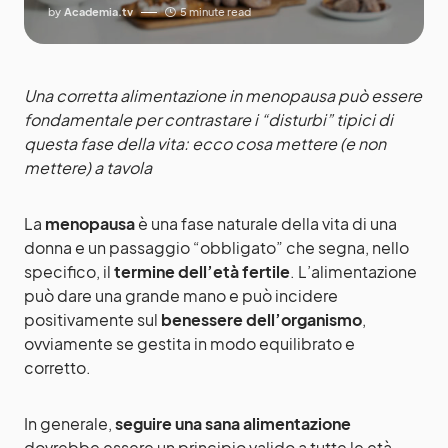
by
Academia.tv
5 minute read
Una corretta alimentazione in menopausa può essere
fondamentale per contrastare i “disturbi” tipici di
questa fase della vita: ecco cosa mettere (e non
mettere) a tavola
La
menopausa
è una fase naturale della vita di una
donna e un passaggio “obbligato” che segna, nello
specifico, il
termine dell’età fertile
. L’alimentazione
può dare una grande mano e può incidere
positivamente sul
benessere dell’organismo
,
ovviamente se gestita in modo equilibrato e
corretto.
In generale,
seguire una sana alimentazione
dovrebbe essere un principio valido a tutte le età.