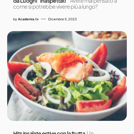
da Luoghi “Inaspettati”
Avete mai pensato a
come si potrebbe vivere più a lungo?
by
Academia.tv
Dicembre 5, 2023
Hits insalate estive con la frutta
Un