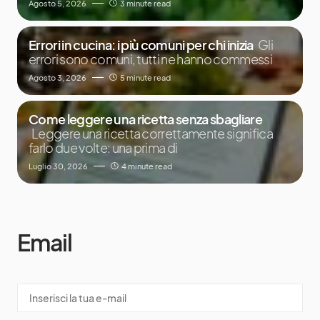
Agosto 5, 2026
3 minute read
Errori in cucina: i più comuni per chi inizia
Gli
errori sono comuni, tutti ne hanno commessi
Agosto 3, 2026
5 minute read
Come leggere una ricetta senza sbagliare
Leggere una ricetta correttamente significa
farlo due volte: una prima di
Luglio 30, 2026
4 minute read
Email