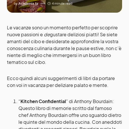
by
Academia.tv
4 minute read
Le vacanze sono un momento perfetto per scoprire
nuove passioni e
de
gustare deliziosi piatti! Se siete
amanti del cibo e desiderate approfondire la vostra
conoscenza culinaria durante le pause estive, non c’è
niente di meglio che immergersi in un buon libro
tematico sul cibo.
Ecco quindi alcuni suggerimenti di libri da portare
con voi in vacanza per deliziare palato e mente.
“
Kitchen Confidential
” di Anthony Bourdain:
Questo libro di memorie scritto dal famoso
chef Anthony Bourdain offre uno sguardo dietro
le quinte del mondo della cucina. Con aneddoti
divertenti e racconti sinceri, Bourdain svela la