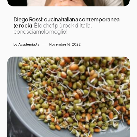
Diego Rossi: cucina italiana contemporanea
(e rock)
È lo chef più rock d’Italia,
conosciamolo meglio!
by
Academia.tv
Novembre 16, 2022