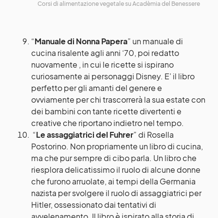
Corsi di alimentazione vegetale su Acadèmia del Benessere
“
Manuale di Nonna Papera
” un manuale di
cucina risalente agli anni ‘70, poi redatto
nuovamente , in cui le ricette si ispirano
curiosamente ai personaggi Disney. E’ il libro
perfetto per gli amanti del genere e
ovviamente per chi trascorrerà la sua estate con
dei bambini con tante ricette divertenti e
creative che riportano indietro nel tempo.
“
Le assaggiatrici del Fuhrer
” di Rosella
Postorino. Non propriamente un libro di cucina,
ma che pur sempre di cibo parla. Un libro che
riesplora delicatissimo il ruolo di alcune donne
che furono arruolate, ai tempi della Germania
nazista per svolgere il ruolo di assaggiatrici per
Hitler, ossessionato dai tentativi di
avvelenamento. Il libro è ispirato alla storia di