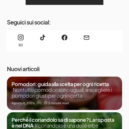
Seguici sui social:
50
Nuovi articoli
Pomodori: guida alla scelta per ogni ricetta
Non tutti i pomodori sono uguali, e scegliere i
pomodori giusti per ogni ricetta
Agosto 8, 2026
5 minute read
Perché il coriandolo sa di sapone? La risposta
è nel DNA
Il coriandolo è una delle erbe