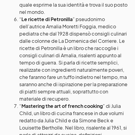
quale esprime la sua identità e trova il suo posto
nel mondo.
“
Le ricette di Petronilla
” pseudonimo
dell’autrice Amalia Moretti Foggia, medico
pediatra che dal 1928 dispensò consigli culinari
dalle colonne de La Domenica del Corriere. Le
ricette di Petronilla è un libro che raccoglie i
consigli culinari di Amalia, risalenti appunto al
tempo di guerra. Si parla di ricette semplici,
realizzate con ingredienti naturalmente poveri,
che faranno fare un tuffo indietro nel tempo, ma
saranno anche di ispirazione per la preparazione
di piatti sempre attuali, soprattutto con
materiale di recupero.
“
Mastering the art of french cooking
” di Julia
Child, un libro di cucina francese in due volumi
redatto da Julia Child e da Simone Beck e
Louisette Bertholle. Nel libro, risalente al 1961, si
parla di attrezzi da cucina, definizioni,