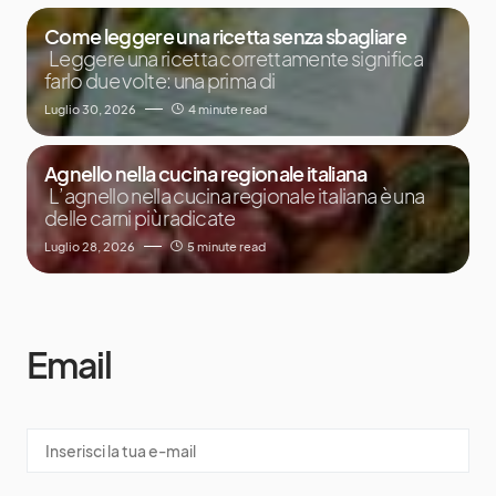
Come leggere una ricetta senza sbagliare
Leggere una ricetta correttamente significa
farlo due volte: una prima di
Luglio 30, 2026
4 minute read
Agnello nella cucina regionale italiana
L’agnello nella cucina regionale italiana è una
delle carni più radicate
Luglio 28, 2026
5 minute read
Email