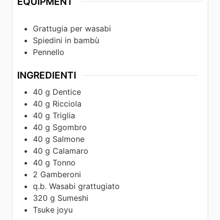
EQUIPMENT
Grattugia per wasabi
Spiedini in bambù
Pennello
INGREDIENTI
40
g
Dentice
40
g
Ricciola
40
g
Triglia
40
g
Sgombro
40
g
Salmone
40
g
Calamaro
40
g
Tonno
2
Gamberoni
q.b.
Wasabi grattugiato
320
g
Sumeshi
Tsuke joyu