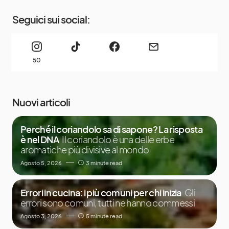
Seguici sui social:
50
Nuovi articoli
Perché il coriandolo sa di sapone? La risposta
è nel DNA
Il coriandolo è una delle erbe
aromatiche più divisive al mondo
Agosto 5, 2026
3 minute read
Errori in cucina: i più comuni per chi inizia
Gli
errori sono comuni, tutti ne hanno commessi
Agosto 3, 2026
5 minute read